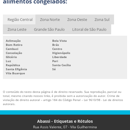
alimentos congelados:
IMPRESSORA DE CÓDIGO DE BARRAS TÉRMICA
BOPP METALIZADO PREÇO
Região Central
Zona Norte
Zona Oeste
Zona Sul
FITA RIBBON PARA DATADOR
Zona Leste
Grande São Paulo
Litoral de São Paulo
Aclimação
Bela Vista
Bom Retiro
Brás
Cambuci
Centro
Consolação
Higienópolis
Glicério
Liberdade
Luz
Pari
República
Santa Cecília
Santa Efigênia
Sé
Vila Buarque
O conteúdo do texto desta página é de direito reservado. Sua reprodução, parcial ou
total, mesmo citando nossos links, é proibida sem a autorização do autor. Crime de
violação de direito autoral – artigo 184 do Código Penal –
Lei 9610/98 - Lei de direitos
autorais
.
Abassi - Etiquetas e Rótulos
Rua Assis Valente, 07 - Vila Guilhermina