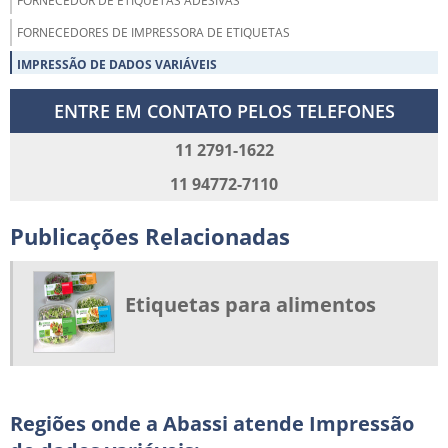
FORNECEDOR DE ETIQUETAS ADESIVAS
FORNECEDORES DE IMPRESSORA DE ETIQUETAS
IMPRESSÃO DE DADOS VARIÁVEIS
IMPRESSORA DE CÓDIGO DE BARRAS
ENTRE EM CONTATO PELOS TELEFONES
MANUTENÇÃO IMPRESSORA TÉRMICA
11 2791-1622
ONDE COMPRAR ETIQUETAS LOGÍSTICA
11 94772-7110
RIBBON PARA IMPRESSORA DE ETIQUETAS
RÓTULO ADESIVO BOPP
Publicações Relacionadas
RÓTULO BOPP METALIZADO
RÓTULOS BARATOS
Etiquetas para alimentos
RÓTULOS PARA ALIMENTOS CONGELADOS
RÓTULOS PARA FRIGORÍFICOS
RÓTULOS PARA HORTIFRUTI
SERVIÇOS DE IMPRESSÃO DE CÓDIGO DE BARRAS
Regiões onde a Abassi atende Impressão