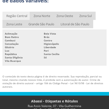
de dados variáveis:
FITA RIBBON PREÇO
ETIQUETAS ADESIVAS PERSONALIZADAS PREÇO
ETIQUETAS TAG PARA ROUPAS PERSONALIZADAS
Região Central
Zona Norte
Zona Oeste
Zona Sul
ETIQUETA TAG PARA CONFECÇÃO
Zona Leste
Grande São Paulo
Litoral de São Paulo
ETIQUETAS ADESIVAS EM BRANCO
Aclimação
Bela Vista
Bom Retiro
Brás
IMPRESSORA DE ETIQUETAS DE CÓDIGO DE BARRAS
Cambuci
Centro
Consolação
Higienópolis
IMPRESSORA DE CÓDIGO DE BARRAS PREÇO
Glicério
Liberdade
Luz
Pari
República
Santa Cecília
IMPRESSORA DE CÓDIGO DE BARRAS TÉRMICA
Santa Efigênia
Sé
Vila Buarque
BOPP METALIZADO PREÇO
FITA RIBBON PARA DATADOR
O conteúdo do texto desta página é de direito reservado. Sua reprodução, parcial ou
total, mesmo citando nossos links, é proibida sem a autorização do autor. Crime de
violação de direito autoral – artigo 184 do Código Penal –
Lei 9610/98 - Lei de direitos
autorais
.
Abassi - Etiquetas e Rótulos
Rua Assis Valente, 07 - Vila Guilhermina