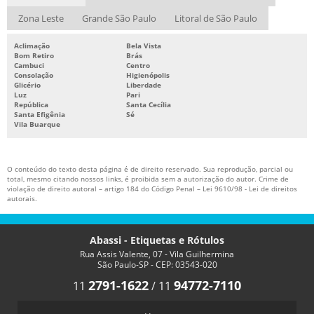
FITA RIBBON PARA DATADOR
Zona Leste
Grande São Paulo
Litoral de São Paulo
Aclimação
Bela Vista
Bom Retiro
Brás
Cambuci
Centro
Consolação
Higienópolis
Glicério
Liberdade
Luz
Pari
República
Santa Cecília
Santa Efigênia
Sé
Vila Buarque
O conteúdo do texto desta página é de direito reservado. Sua reprodução, parcial ou
total, mesmo citando nossos links, é proibida sem a autorização do autor. Crime de
violação de direito autoral – artigo 184 do Código Penal –
Lei 9610/98 - Lei de direitos
autorais
.
Abassi - Etiquetas e Rótulos
Rua Assis Valente, 07 - Vila Guilhermina
São Paulo-SP - CEP: 03543-020
2791-1622
94772-7110
11
/
11