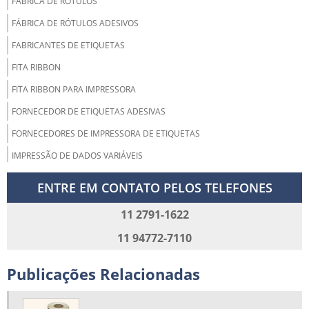
FÁBRICA DE RÓTULOS
FÁBRICA DE RÓTULOS ADESIVOS
FABRICANTES DE ETIQUETAS
FITA RIBBON
FITA RIBBON PARA IMPRESSORA
FORNECEDOR DE ETIQUETAS ADESIVAS
FORNECEDORES DE IMPRESSORA DE ETIQUETAS
IMPRESSÃO DE DADOS VARIÁVEIS
IMPRESSORA DE CÓDIGO DE BARRAS
ENTRE EM CONTATO PELOS TELEFONES
MANUTENÇÃO IMPRESSORA TÉRMICA
11 2791-1622
ONDE COMPRAR ETIQUETAS LOGÍSTICA
11 94772-7110
RIBBON PARA IMPRESSORA DE ETIQUETAS
RÓTULO ADESIVO BOPP
Publicações Relacionadas
RÓTULO BOPP METALIZADO