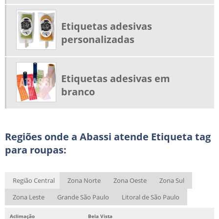
RÓTULOS PARA HORTIFRUTI
Etiquetas adesivas
SERVIÇOS DE IMPRESSÃO DE CÓDIGO DE BARRAS
personalizadas
FITA RIBBON PREÇO
ETIQUETAS ADESIVAS PERSONALIZADAS PREÇO
ETIQUETAS TAG PARA ROUPAS PERSONALIZADAS
Etiquetas adesivas em
branco
ETIQUETA TAG PARA CONFECÇÃO
ETIQUETAS ADESIVAS EM BRANCO
IMPRESSORA DE ETIQUETAS DE CÓDIGO DE BARRAS
Regiões onde a Abassi atende Etiqueta tag
IMPRESSORA DE CÓDIGO DE BARRAS PREÇO
para roupas:
IMPRESSORA DE CÓDIGO DE BARRAS TÉRMICA
BOPP METALIZADO PREÇO
Região Central
Zona Norte
Zona Oeste
Zona Sul
FITA RIBBON PARA DATADOR
Zona Leste
Grande São Paulo
Litoral de São Paulo
Aclimação
Bela Vista