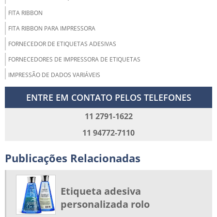
FITA RIBBON
FITA RIBBON PARA IMPRESSORA
FORNECEDOR DE ETIQUETAS ADESIVAS
FORNECEDORES DE IMPRESSORA DE ETIQUETAS
IMPRESSÃO DE DADOS VARIÁVEIS
IMPRESSORA DE CÓDIGO DE BARRAS
ENTRE EM CONTATO PELOS TELEFONES
MANUTENÇÃO IMPRESSORA TÉRMICA
11 2791-1622
ONDE COMPRAR ETIQUETAS LOGÍSTICA
11 94772-7110
RIBBON PARA IMPRESSORA DE ETIQUETAS
RÓTULO ADESIVO BOPP
Publicações Relacionadas
RÓTULO BOPP METALIZADO
RÓTULOS BARATOS
Etiqueta adesiva
RÓTULOS PARA ALIMENTOS CONGELADOS
personalizada rolo
RÓTULOS PARA FRIGORÍFICOS