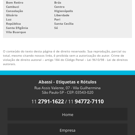
Bom Retiro
Brás
Cambuci
Centro
Consolação
Higienópolis
Glicério
Liberdade
Luz
Pari
República
Santa Cecília
Santa Efigênia
Sé
Vila Buarque
O conteúdo do texto desta página é de direito reservado. Sua reprodução, parcial ou
total, mesmo citando nossos links, é proibida sem a autorização do autor. Crime de
violação de direito autoral – artigo 184 do Código Penal –
Lei 9610/98 - Lei de direitos
autorais
.
Abassi - Etiquetas e Rótulos
Rua Assis Valente, 07 - Vila Guilhermina
São Paulo-SP - CEP: 03543-020
2791-1622
94772-7110
11
/
11
Home
Empresa